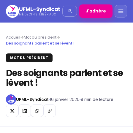
UFML-Syndicat
J'adhère
MÉDECINS LIBÉRAUX
Accueil
→
Mot du président
→
Des soignants parlent et se lèvent !
MOT DU PRÉSIDENT
Des soignants parlent et se
lèvent !
UFML-Syndicat
16 janvier 2020
8 min de lecture