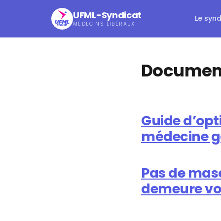
UFML-Syndicat
Le syn
MÉDECINS LIBÉRAUX
Document
Guide d’opt
médecine g
Pas de masq
demeure vo