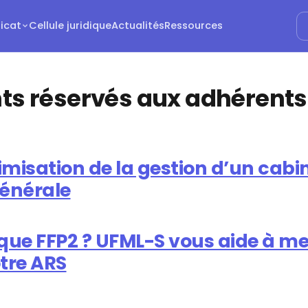
dicat
Cellule juridique
Actualités
Ressources
s réservés aux adhérents
imisation de la gestion d’un cabi
énérale
ue FFP2 ? UFML-S vous aide à me
tre ARS