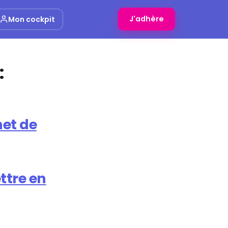
J'adhère
Mon cockpit
:
net de
ttre en