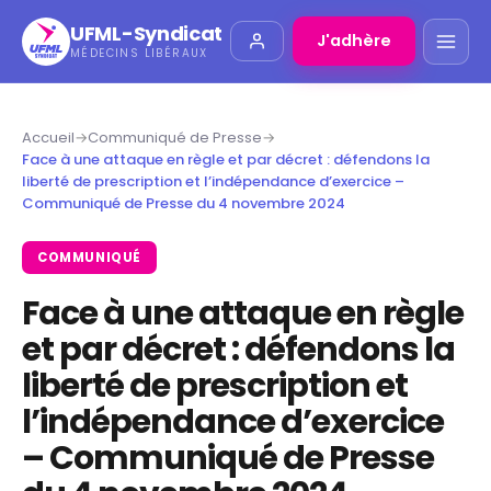
UFML-Syndicat
J'adhère
MÉDECINS LIBÉRAUX
Accueil
→
Communiqué de Presse
→
Face à une attaque en règle et par décret : défendons la
liberté de prescription et l’indépendance d’exercice –
Communiqué de Presse du 4 novembre 2024
COMMUNIQUÉ
Face à une attaque en règle
et par décret : défendons la
liberté de prescription et
l’indépendance d’exercice
– Communiqué de Presse