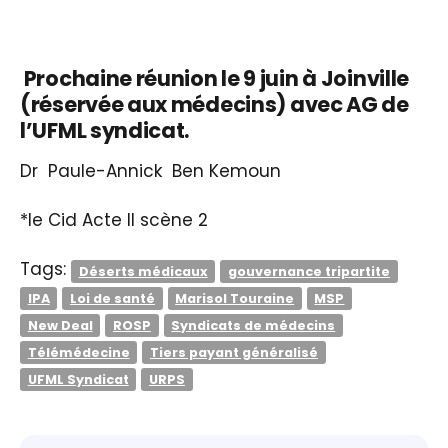
Prochaine réunion le 9 juin à Joinville
(réservée aux médecins) avec AG de
l’UFML syndicat.
Dr Paule-Annick Ben Kemoun
*le Cid Acte II scène 2
Tags:
Déserts médicaux
gouvernance tripartite
IPA
Loi de santé
Marisol Touraine
MSP
New Deal
ROSP
Syndicats de médecins
Télémédecine
Tiers payant généralisé
UFML Syndicat
URPS