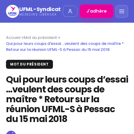
UFML-Syndicat
J'adhère
MÉDECINS LIBÉRAUX
Accueil
→
Mot du président
→
Qui pour leurs coups d’essai …veulent des coups de maître *
Retour sur la réunion UFML-S à Pessac du 15 mai 2018
MOT DU PRÉSIDENT
Qui pour leurs coups d’essai
…veulent des coups de
maître * Retour sur la
réunion UFML-S à Pessac
du 15 mai 2018