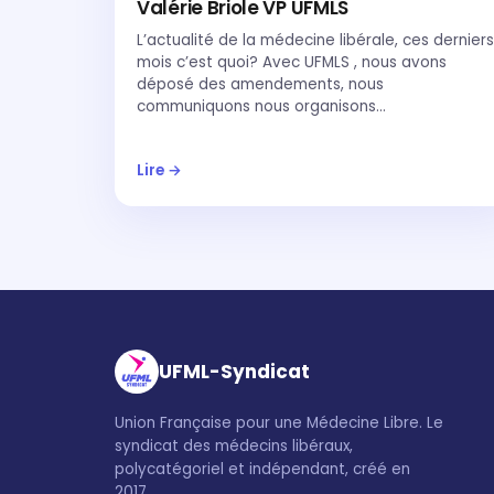
Valérie Briole VP UFMLS
L’actualité de la médecine libérale, ces derniers
mois c’est quoi? Avec UFMLS , nous avons
déposé des amendements, nous
communiquons nous organisons…
Lire →
UFML-Syndicat
Union Française pour une Médecine Libre. Le
syndicat des médecins libéraux,
polycatégoriel et indépendant, créé en
2017.