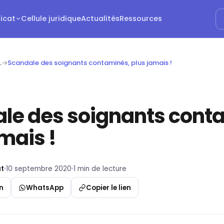
dicat
Cellule juridique
Actualités
Ressources
L
→
Scandale des soignants contaminés, plus jamais !
le des soignants cont
mais !
t
10 septembre 2020
1 min de lecture
n
WhatsApp
Copier le lien