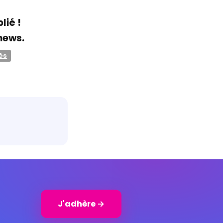
lié !
news.
és
J'adhère →