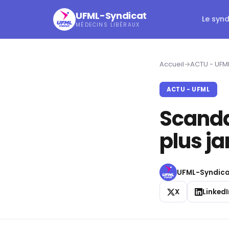
UFML-Syndicat
Le syn
MÉDECINS LIBÉRAUX
Accueil
→
ACTU - UFM
ACTU - UFML
Scanda
plus ja
UFML-Syndica
X
LinkedI