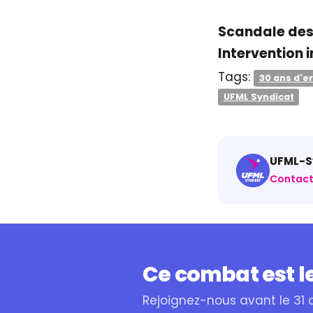
Scandale des 
Intervention 
Tags:
30 ans d'er
UFML Syndicat
UFML-Sy
Contact
Ce combat est le
Rejoignez-nous avant le 31