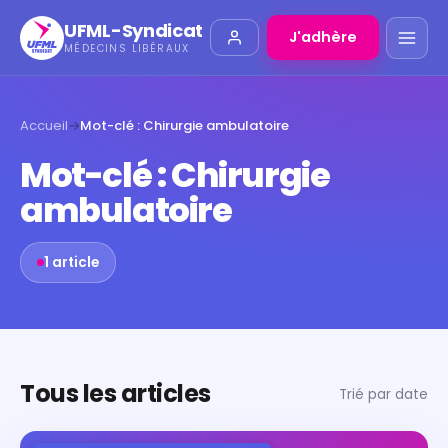
UFML-Syndicat
J'adhère
MÉDECINS LIBÉRAUX
Accueil
→
Mot-clé : Chirurgie ambulatoire
Mot-clé : Chirurgie
ambulatoire
1 article
Tous les articles
Trié par date