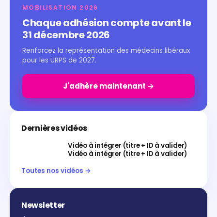
MOBILISATION 2026
Chaque adhésion compte avant le
31 décembre 2026
Renforcez la représentation des médecins libéraux
pour les URPS de 2027.
J'adhère maintenant →
Dernières vidéos
Vidéo à intégrer (titre + ID à valider)
Vidéo à intégrer (titre + ID à valider)
Toutes nos vidéos →
Newsletter