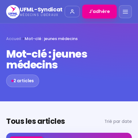
UFML-Syndicat
J'adhère
MÉDECINS LIBÉRAUX
Accueil
→
Mot-clé : jeunes médecins
Mot-clé : jeunes
médecins
2 articles
Tous les articles
Trié par date