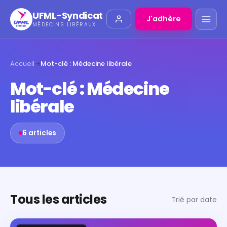
UFML-Syndicat
J'adhère
MÉDECINS LIBÉRAUX
Accueil
→
Mot-clé : Médecine libérale
Mot-clé : Médecine
libérale
6 articles
Tous les articles
Trié par date