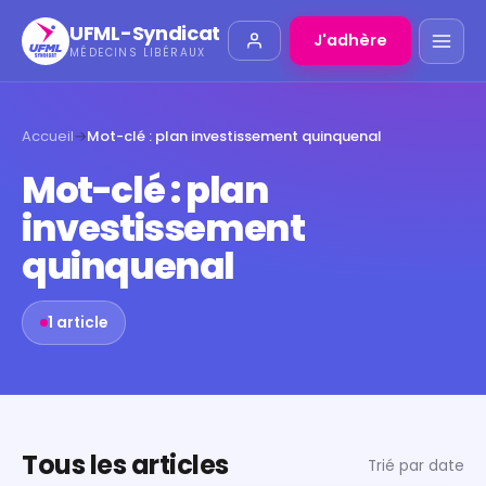
UFML-Syndicat
J'adhère
MÉDECINS LIBÉRAUX
Accueil
→
Mot-clé : plan investissement quinquenal
Mot-clé : plan
investissement
quinquenal
1 article
Tous les articles
Trié par date