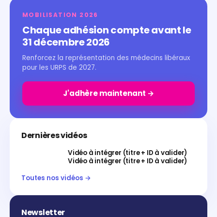
MOBILISATION 2026
Chaque adhésion compte avant le
31 décembre 2026
Renforcez la représentation des médecins libéraux
pour les URPS de 2027.
J'adhère maintenant →
Dernières vidéos
Vidéo à intégrer (titre + ID à valider)
Vidéo à intégrer (titre + ID à valider)
Toutes nos vidéos →
Newsletter