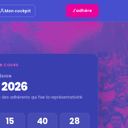
J'adhère
Mon cockpit
EN COURS
HÉSION
. 2026
es adhérents qui fixe la représentativité
15
40
27