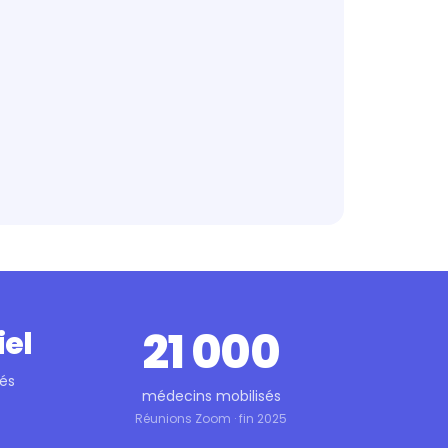
21 000
iel
tés
médecins mobilisés
Réunions Zoom · fin 2025