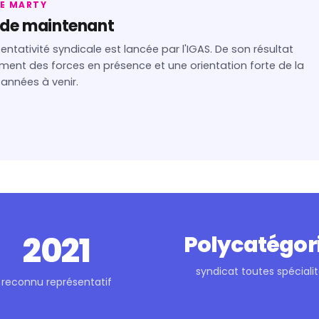
ME MARTY
ide maintenant
ntativité syndicale est lancée par l'IGAS. De son résultat
ment des forces en présence et une orientation forte de la
 années à venir.
2021
Polycatégor
syndicat toutes spéciali
reconnu représentatif