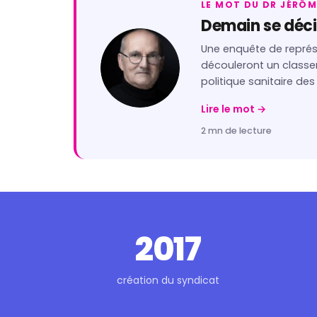
LE MOT DU DR JÉRÔ
Demain se déc
Une enquête de représe
découleront un classe
politique sanitaire des
Lire le mot →
2 mn de lecture
2017
création du syndicat