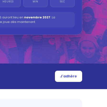
HEURES
MIN
SEC
S auront lieu en
novembre 2027
. La
se joue dès maintenant.
J'adhère