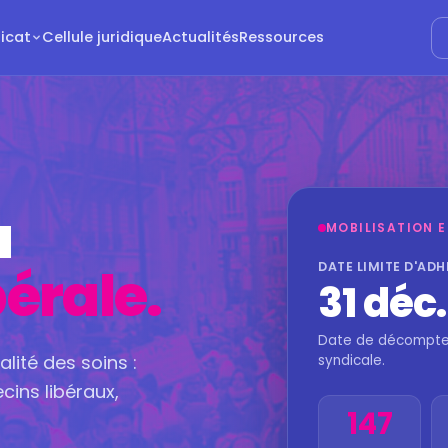
dicat
Cellule juridique
Actualités
Ressources
a
MOBILISATION 
bérale.
DATE LIMITE D'AD
31 déc
Date de décompte d
alité des soins :
syndicale.
cins libéraux,
147