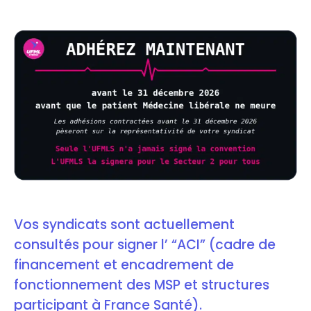
Vos syndicats sont actuellement
consultés pour signer l’ “ACI” (cadre de
financement et encadrement de
fonctionnement des MSP et structures
participant à France Santé).