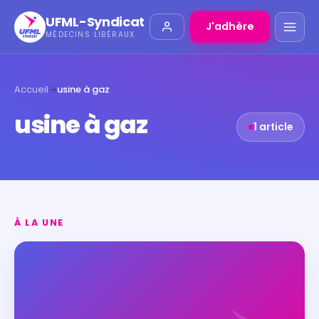
UFML-Syndicat
J'adhère
MÉDECINS LIBÉRAUX
Accueil
→
usine à gaz
usine à gaz
1 article
À LA UNE