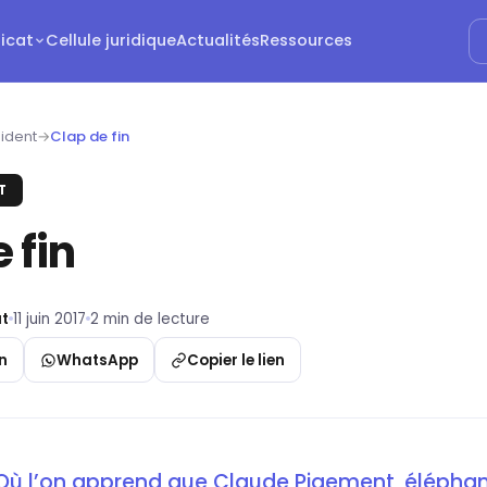
dicat
Cellule juridique
Actualités
Ressources
ident
→
Clap de fin
T
 fin
t
11 juin 2017
2 min de lecture
n
WhatsApp
Copier le lien
Où l’on apprend que Claude Pigement, éléphan