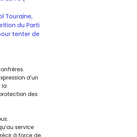
ol Touraine,
rition du Parti
 pour tenter de
confrères.
expression d’un
 la
protection des
ous.
qu’au service
récir à force de