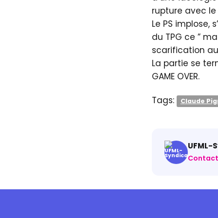
rupture avec le 
Le PS implose, 
du TPG ce ” ma
scarification au
La partie se te
GAME OVER.
Tags:
Claude Pi
UFML-Sy
Contact