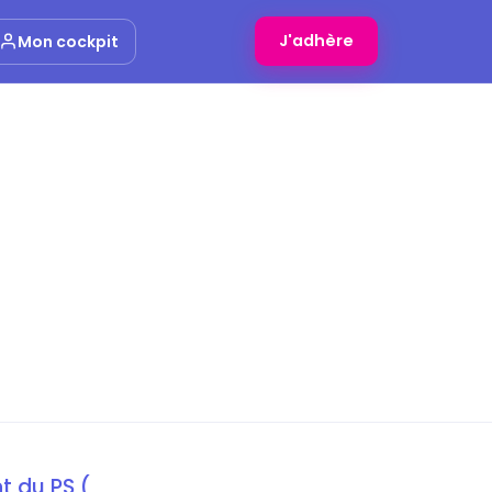
J'adhère
Mon cockpit
t du PS (