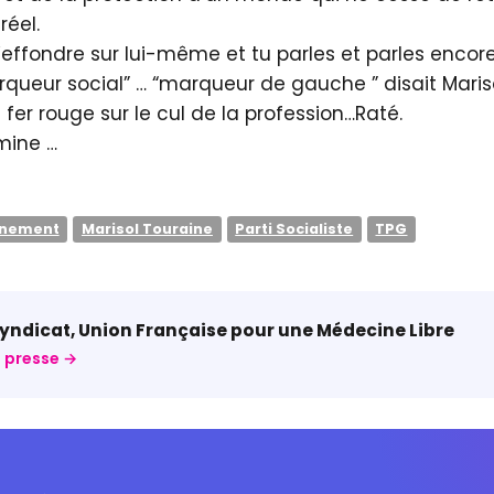
réel.
s’effondre sur lui-même et tu parles et parles enco
rqueur social” … “marqueur de gauche ” disait Mar
 fer rouge sur le cul de la profession…Raté.
rmine …
gnement
Marisol Touraine
Parti Socialiste
TPG
ndicat, Union Française pour une Médecine Libre
 presse →