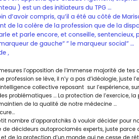
teau ) est un des initiateurs du TPG …
loin d’avoir compris, qu’il a été au côté de Maris
ant de la colère de la profession que de la dispa
parle et parle encore, et conseille, sentencieux,
e marqueur de gauche” ” le marqueur social” …
de ,
u mesures l’opposition de l’immense majorité de tes 
profession se lève, il n’y a pas d’idéologie, juste l’
intelligence collective reposant sur l’expérience, sur
s problématiques … La protection de l’exercice, la 
 maintien de la qualité de notre médecine …
 cure…
etit nombre d’apparatchiks à vouloir décider pour n
 de décideurs autoproclamés experts, juste parce 
 et de la protection d’un monde qui ne cesse de rét