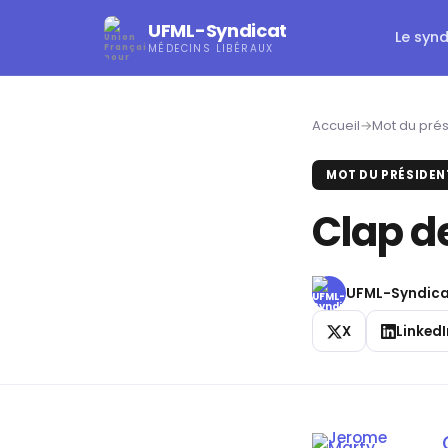
UFML-Syndicat
Le syn
MÉDECINS LIBÉRAUX
Accueil
→
Mot du prés
MOT DU PRÉSIDEN
Clap de
UFML-Syndica
X
LinkedI