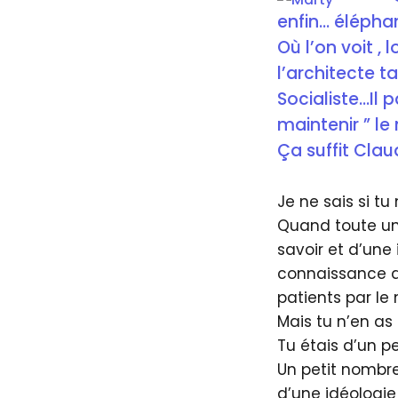
enfin… éléphan
Où l’on voit , 
l’architecte t
Socialiste…Il 
maintenir ” l
Ça suffit Clau
Je ne sais si t
Quand toute une 
savoir et d’une 
connaissance de
patients par le
Mais tu n’en as
Tu étais d’un p
Un petit nombre
d’une idéologie