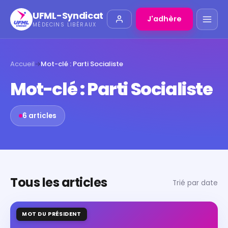
UFML-Syndicat
J'adhère
MÉDECINS LIBÉRAUX
Accueil
→
Mot-clé : Parti Socialiste
Mot-clé : Parti Socialiste
6 articles
Tous les articles
Trié par date
MOT DU PRÉSIDENT