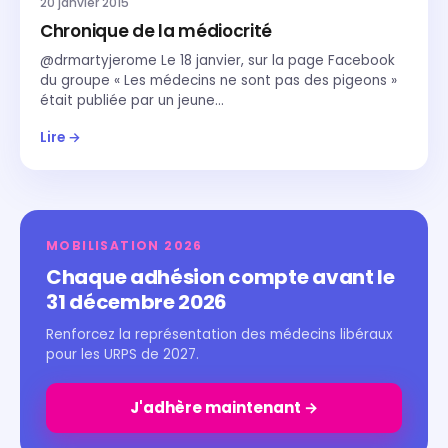
20 janvier 2015
Chronique de la médiocrité
@drmartyjerome Le 18 janvier, sur la page Facebook
du groupe « Les médecins ne sont pas des pigeons »
était publiée par un jeune…
Lire →
MOBILISATION 2026
Chaque adhésion compte avant le
31 décembre 2026
Renforcez la représentation des médecins libéraux
pour les URPS de 2027.
J'adhère maintenant →