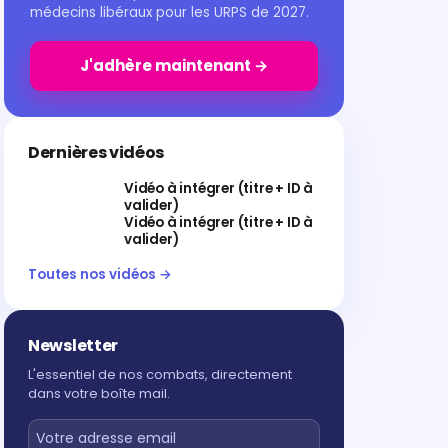
médecins libéraux pour les URPS de 2027.
J'adhère maintenant →
Dernières vidéos
Vidéo à intégrer (titre + ID à
valider)
Vidéo à intégrer (titre + ID à
valider)
Toutes nos vidéos →
Newsletter
L'essentiel de nos combats, directement
dans votre boîte mail.