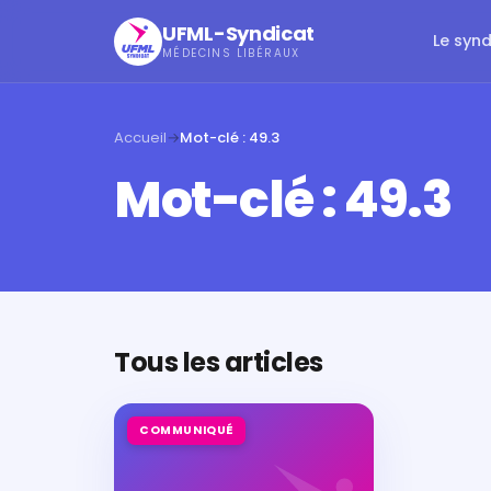
UFML-Syndicat
Le syn
MÉDECINS LIBÉRAUX
Accueil
→
Mot-clé : 49.3
Mot-clé : 49.3
Tous les articles
COMMUNIQUÉ