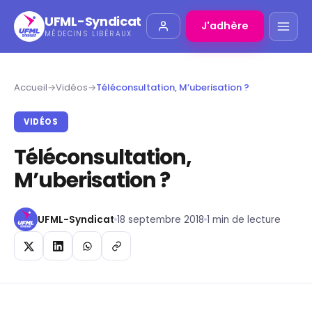
UFML-Syndicat
J'adhère
MÉDECINS LIBÉRAUX
Accueil
→
Vidéos
→
Téléconsultation, M’uberisation ?
VIDÉOS
Téléconsultation,
M’uberisation ?
UFML-Syndicat
18 septembre 2018
1 min de lecture