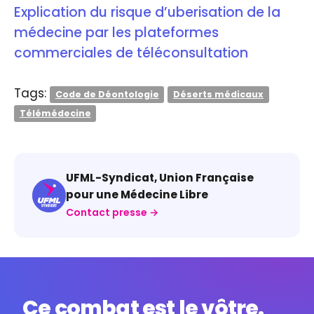
Explication du risque d’uberisation de la
médecine par les plateformes
commerciales de téléconsultation
Tags:
Code de Déontologie
Déserts médicaux
Télémédecine
UFML-Syndicat, Union Française
pour une Médecine Libre
Contact presse →
Ce combat est le vôtre.