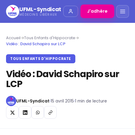
UFML-Syndicat
J'adhère
MÉDECINS LIBÉRAUX
Accueil
→
Tous Enfants d'Hippocrate
→
Vidéo : David Schapiro sur LCP
TOUS ENFANTS D'HIPPOCRATE
Vidéo : David Schapiro sur
LCP
UFML-Syndicat
15 avril 2015
1 min de lecture