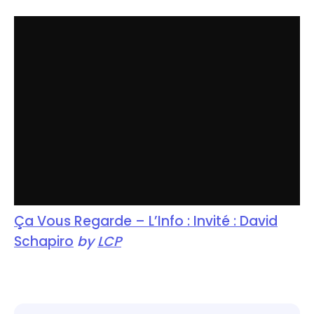
Ça Vous Regarde – L’Info : Invité : David
Schapiro
by
LCP