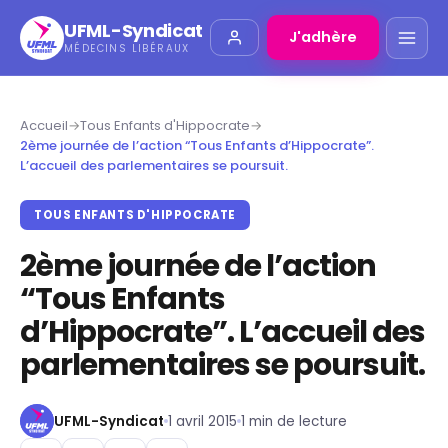
UFML-Syndicat
J'adhère
MÉDECINS LIBÉRAUX
Accueil
→
Tous Enfants d'Hippocrate
→
2ème journée de l’action “Tous Enfants d’Hippocrate”.
L’accueil des parlementaires se poursuit.
TOUS ENFANTS D'HIPPOCRATE
2ème journée de l’action
“Tous Enfants
d’Hippocrate”. L’accueil des
parlementaires se poursuit.
UFML-Syndicat
1 avril 2015
1 min de lecture