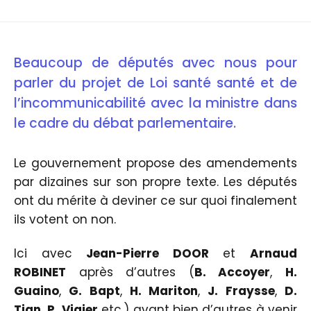
Beaucoup de députés avec nous pour
parler du projet de Loi santé santé et de
l’incommunicabilité avec la ministre dans
le cadre du débat parlementaire.
Le gouvernement propose des amendements
par dizaines sur son propre texte. Les députés
ont du mérite à deviner ce sur quoi finalement
ils votent on non.
Ici avec
Jean-Pierre DOOR
et
Arnaud
ROBINET
après d’autres (
B. Accoyer
,
H.
Guaino
,
G. Bapt
,
H. Mariton
,
J. Fraysse
,
D.
Tian, P. Vigier
etc.) avant bien d’autres à venir