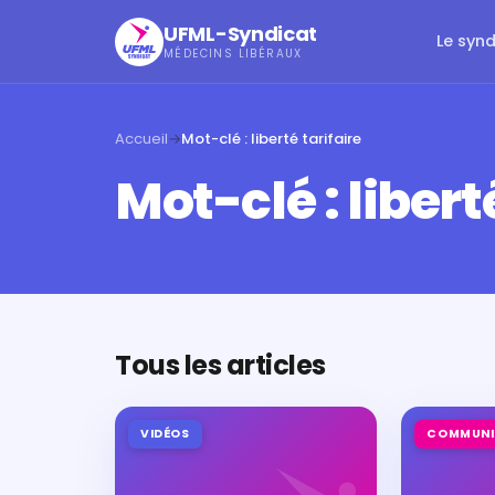
UFML-Syndicat
Le syn
MÉDECINS LIBÉRAUX
Accueil
→
Mot-clé : liberté tarifaire
Mot-clé : libert
Tous les articles
VIDÉOS
COMMUNI