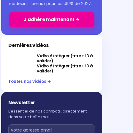
médecins libéraux pour les URPS de 2027.
J'adhère maintenant →
Dernières vidéos
Vidéo à intégrer (titre + ID à
valider)
Vidéo à intégrer (titre + ID à
valider)
Toutes nos vidéos →
Newsletter
L'essentiel de nos combats, directement
dans votre boîte mail.