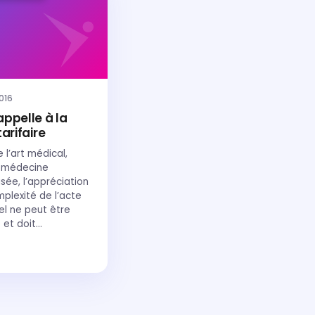
2016
appelle à la
tarifaire
 l’art médical,
 médecine
isée, l’appréciation
plexité de l’acte
uel ne peut être
 et doit…