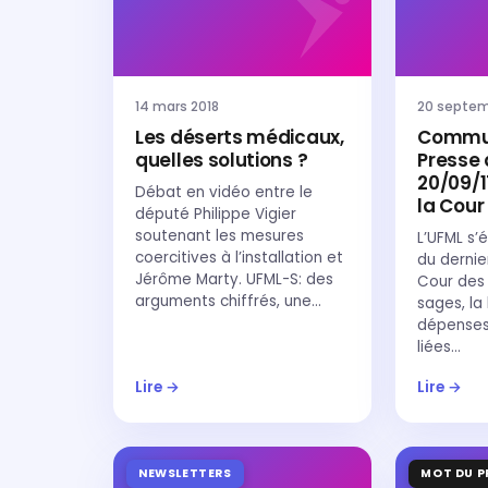
14 mars 2018
20 septem
Les déserts médicaux,
Commu
quelles solutions ?
Presse 
20/09/1
Débat en vidéo entre le
la Cou
député Philippe Vigier
soutenant les mesures
L’UFML s’
coercitives à l’installation et
du dernie
Jérôme Marty. UFML-S: des
Cour des
arguments chiffrés, une…
sages, la
dépenses
liées…
Lire →
Lire →
NEWSLETTERS
MOT DU P