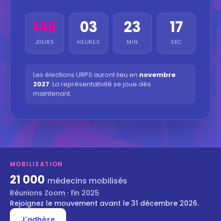
146
03
23
16
JOURS
HEURES
MIN
SEC
Les élections URPS auront lieu en
novembre
2027
. La représentativité se joue dès
maintenant.
MOBILISATION
21 000
médecins mobilisés
Réunions Zoom · fin 2025
Rejoignez le mouvement avant le 31 décembre 2026.
J'adhère