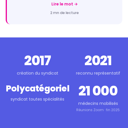
Lire le mot →
2 mn de lecture
2017
2021
création du syndicat
reconnu représentatif
21 000
Polycatégoriel
syndicat toutes spécialités
médecins mobilisés
Réunions Zoom · fin 2025