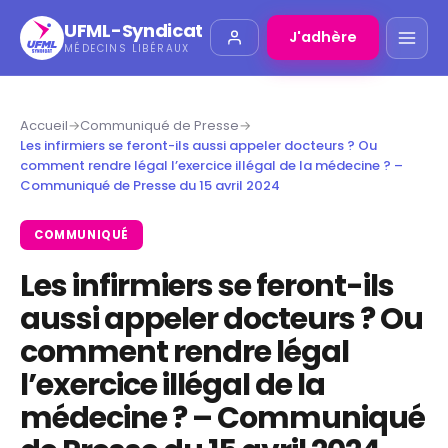
UFML-Syndicat
J'adhère
MÉDECINS LIBÉRAUX
Accueil
→
Communiqué de Presse
→
Les infirmiers se feront-ils aussi appeler docteurs ? Ou
comment rendre légal l’exercice illégal de la médecine ? –
Communiqué de Presse du 15 avril 2024
COMMUNIQUÉ
Les infirmiers se feront-ils
aussi appeler docteurs ? Ou
comment rendre légal
l’exercice illégal de la
médecine ? – Communiqué