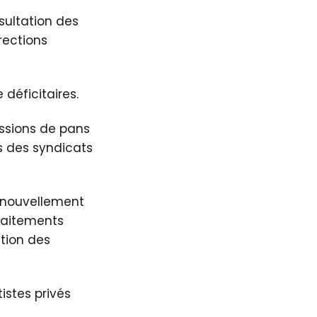
sultation des
rections
déficitaires.
ssions de pans
is des syndicats
renouvellement
raitements
ation des
istes privés