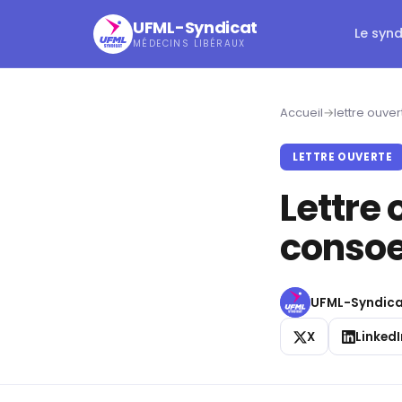
UFML-Syndicat
Le syn
MÉDECINS LIBÉRAUX
Accueil
→
lettre ouver
LETTRE OUVERTE
Lettre 
consoe
UFML-Syndica
X
LinkedI