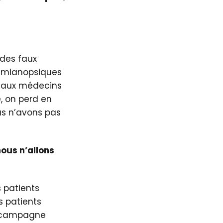
 des faux
émianopsiques
és aux médecins
é, on perd en
s n’avons pas
ous n’allons
s patients
s patients
a campagne