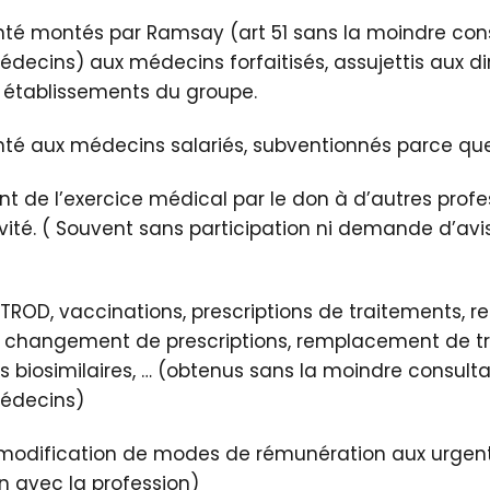
nté montés par Ramsay (art 51 sans la moindre con
decins) aux médecins forfaitisés, assujettis aux di
 établissements du groupe.
nté aux médecins salariés, subventionnés parce que 
 de l’exercice médical par le don à d’autres profe
tivité. ( Souvent sans participation ni demande d’av
TROD, vaccinations, prescriptions de traitements, 
 changement de prescriptions, remplacement de t
es biosimilaires, … (obtenus sans la moindre consult
édecins)
 modification de modes de rémunération aux urgent
n avec la profession)