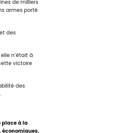
nes de milliers
ns armes porté
let des
elle n’était à
ette victoire
bilité des
.
 place à la
s, économiques,