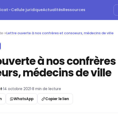
dicat
Cellule juridique
Actualités
Ressources
te
→
Lettre ouverte à nos confrères et consoeurs, médecins de ville
ouverte à nos confrères
urs, médecins de ville
t
14 octobre 2021
8 min de lecture
n
WhatsApp
Copier le lien