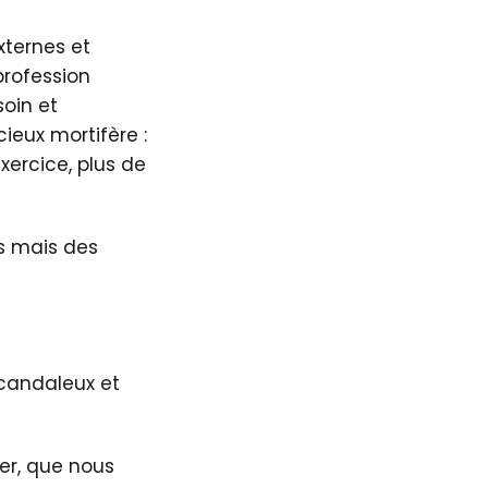
xternes et
profession
soin et
ieux mortifère :
xercice, plus de
es mais des
scandaleux et
ger, que nous