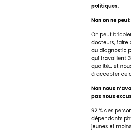
politiques.
Non on ne peut 
On peut bricole
docteurs, fair
au diagnostic p
qui travaillent 
qualité… et no
à accepter cela
Non nous n’avo
pas nous excus
92 % des person
dépendants phys
jeunes et moin