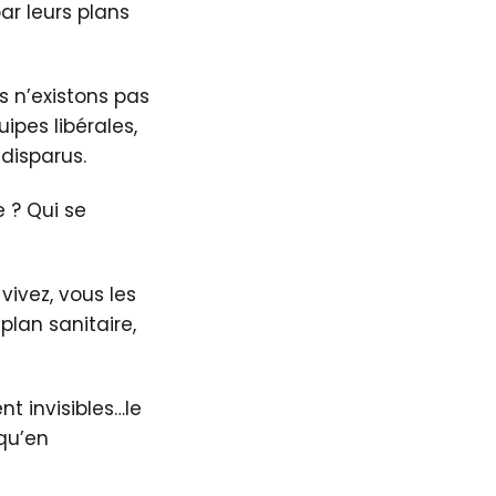
par leurs plans
us n’existons pas
uipes libérales,
disparus.
e ? Qui se
vivez, vous les
plan sanitaire,
nt invisibles…le
qu’en