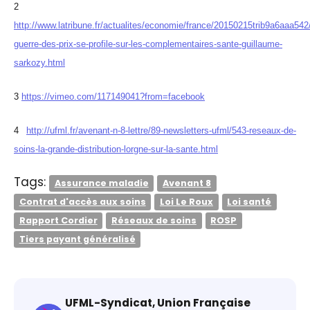
2
http://www.latribune.fr/actualites/economie/france/20150215trib9a6aaa542
guerre-des-prix-se-profile-sur-les-complementaires-sante-guillaume-
sarkozy.html
3
https://vimeo.com/117149041?from=facebook
4
http://ufml.fr/avenant-n-8-lettre/89-newsletters-ufml/543-reseaux-de-
soins-la-grande-distribution-lorgne-sur-la-sante.html
Tags:
Assurance maladie
Avenant 8
Contrat d'accès aux soins
Loi Le Roux
Loi santé
Rapport Cordier
Réseaux de soins
ROSP
Tiers payant généralisé
UFML-Syndicat, Union Française