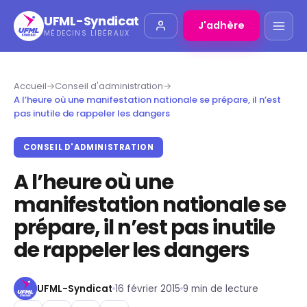
UFML-Syndicat
J'adhère
MÉDECINS LIBÉRAUX
Accueil
→
Conseil d'administration
→
A l’heure où une manifestation nationale se prépare, il n’est
pas inutile de rappeler les dangers
CONSEIL D'ADMINISTRATION
A l’heure où une
manifestation nationale se
prépare, il n’est pas inutile
de rappeler les dangers
UFML-Syndicat
16 février 2015
9 min de lecture