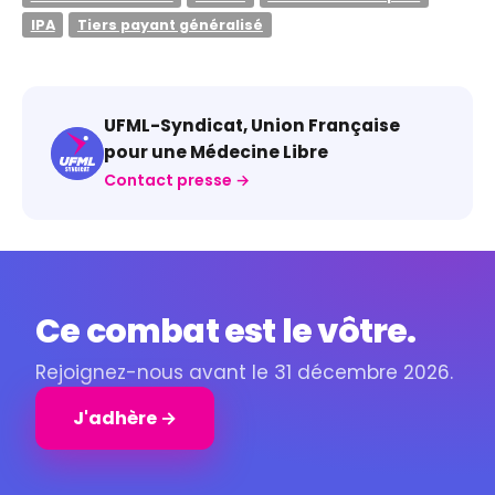
IPA
Tiers payant généralisé
UFML-Syndicat, Union Française
pour une Médecine Libre
Contact presse →
Ce combat est le vôtre.
Rejoignez-nous avant le 31 décembre 2026.
J'adhère →