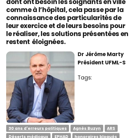
dont ont besoin les soignants en ville
comme à l’hôpital, cela passe par la
connaissance des particularités de
leur exercice et de leurs besoins pour
le réaliser, les solutions présentées en
restent éloignées.
Dr Jérôme Marty
Président UFML-S
Tags:
30 ans d'erreurs politiques
Agnès Buzyn
ARS
Déserts médicaux
EPHAD
honoraires bloqués