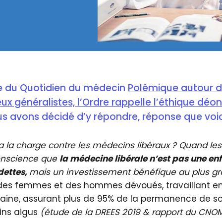
cle du Quotidien du médecin
Polémique autour 
ux généralistes, l’Ordre rappelle l’éthique déo
s avons décidé d’y répondre, réponse que voic
a la charge contre les médecins libéraux ? Quand les
conscience que
la médecine libérale n’est pas une en
dettes,
mais un investissement bénéfique au plus g
es femmes et des hommes dévoués, travaillant e
aine, assurant plus de 95% de la permanence de soi
ins aigus
(étude de la DREES 2019 & rapport du CNOM