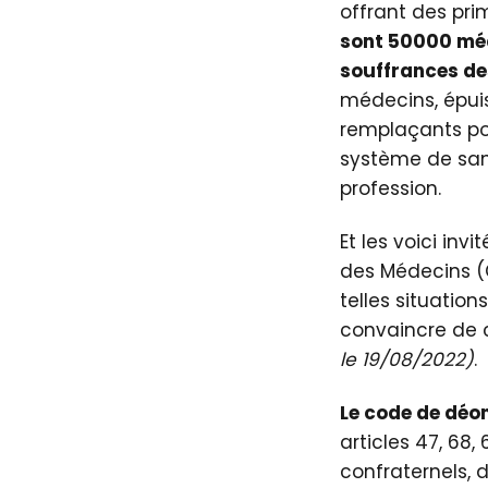
offrant des pri
sont 50000 méde
souffrances des
médecins, épuis
remplaçants po
système de sant
profession.
Et les voici inv
des Médecins (C
telles situation
convaincre de 
le 19/08/2022)
.
Le code de déo
articles 47, 68,
confraternels, 