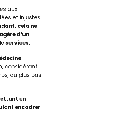
tes aux
ées et injustes
dant, cela ne
sagère d’un
e services.
médecine
n, considérant
ros, au plus bas
mettant en
oulant encadrer