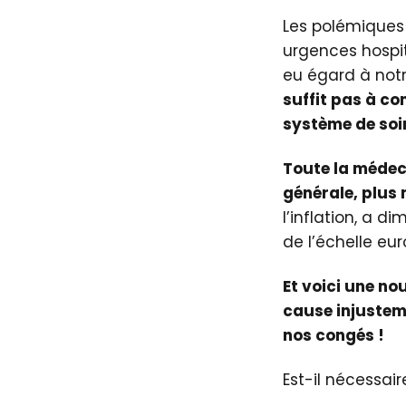
Les polémiques 
urgences hospit
eu égard à notr
suffit pas à co
système de soin
Toute la médeci
générale, plus
l’inflation, a 
de l’échelle eu
Et voici une no
cause injustem
nos congés !
Est-il nécessair