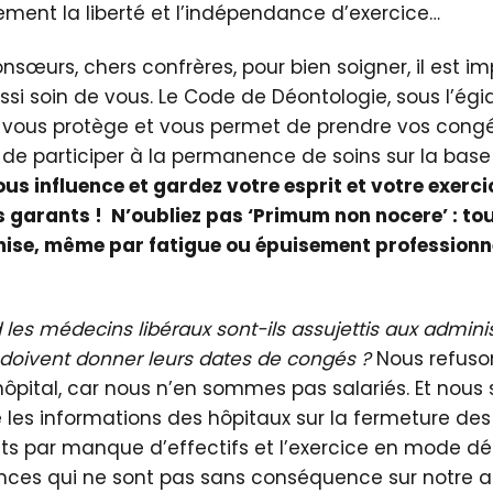
rement la liberté et l’indépendance d’exercice…
nsœurs, chers confrères, pour bien soigner, il est i
ssi soin de vous. Le Code de Déontologie, sous l’ég
, vous protège et vous permet de prendre vos con
de participer à la permanence de soins sur la base 
us influence et gardez votre esprit et votre exercic
s garants ! N’oubliez pas ‘Primum non nocere’ : to
se, même par fatigue ou épuisement professionne
les médecins libéraux sont-ils assujettis aux admini
t doivent donner leurs dates de congés ?
Nous refuso
hôpital, car nous n’en sommes pas salariés. Et nous 
e les informations des hôpitaux sur la fermeture des 
 lits par manque d’effectifs et l’exercice en mode 
nces qui ne sont pas sans conséquence sur notre act