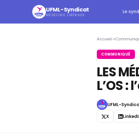
UFML-Syndicat
Le syn
MÉDECINS LIBÉRAUX
Accueil
→
Communiqu
COMMUNIQUÉ
LES MÉ
L’OS : 
UFML-Syndica
X
LinkedI