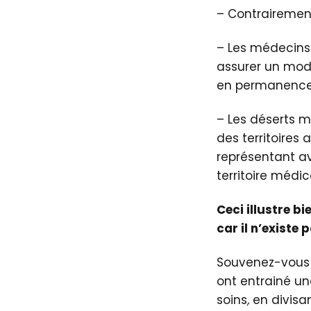
– Contrairement
– Les médecins 
assurer un mode
en permanence, 
– Les déserts m
des territoires
représentant av
territoire médi
Ceci illustre b
car il n’existe
Souvenez-vous d
ont entrainé u
soins
,
en divisan