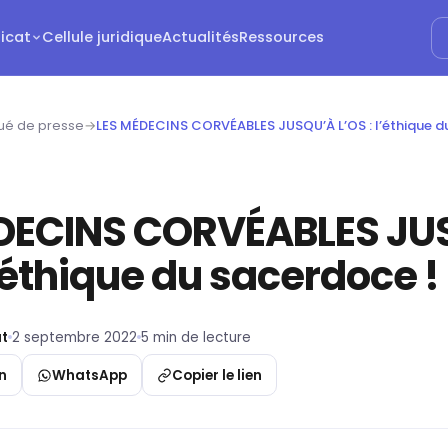
dicat
Cellule juridique
Actualités
Ressources
é de presse
→
LES MÉDECINS CORVÉABLES JUSQU’À L’OS : l’éthique d
DECINS CORVÉABLES JU
l’éthique du sacerdoce !
t
2 septembre 2022
5 min de lecture
n
WhatsApp
Copier le lien