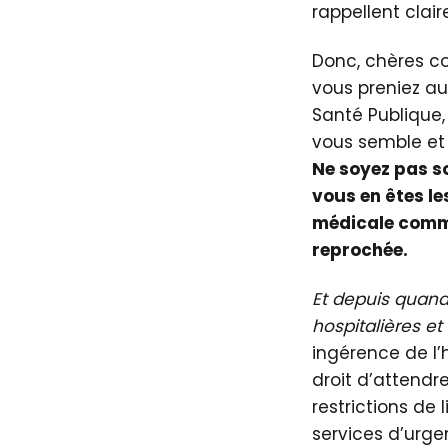
rappellent clai
Donc, chères co
vous preniez au
Santé Publique
vous semble et 
Ne soyez pas so
vous en êtes le
médicale commi
reprochée.
Et depuis quand 
hospitalières e
ingérence de l’
droit d’attendr
restrictions de
services d’urge