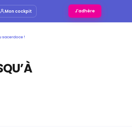
J'adhère
Mon cockpit
u sacerdoce !
SQU’À