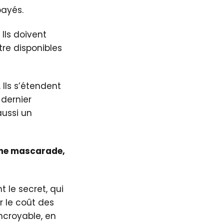
payés.
Ils doivent
tre disponibles
Ils s’étendent
 dernier
aussi un
t une mascarade,
 le secret, qui
 le coût des
ncroyable, en