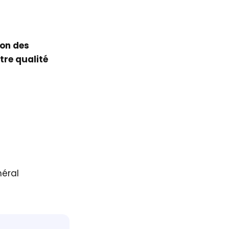
ion des
tre qualité
néral