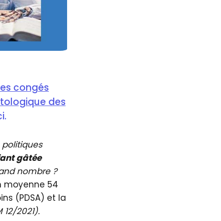
des congés
ntologique des
i.
 politiques
fant gâtée
rand nombre ?
n moyenne 54
ns (PDSA) et la
 12/2021).