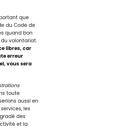
mportant que
ide du Code de
gés quand bon
du volontariat.
e libres, car
ute erreur
l, vous sera
strations
ns toute
serions aussi en
services, les
dégradé des
ivité et la