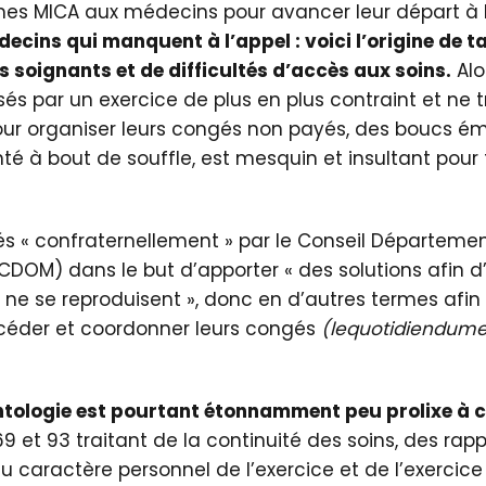
mes MICA aux médecins pour avancer leur départ à l
cins qui manquent à l’appel : voici l’origine de t
 soignants et de difficultés d’accès aux soins.
Alo
és par un exercice de plus en plus contraint et ne 
ur organiser leurs congés non payés, des boucs ém
é à bout de souffle, est mesquin et insultant pour 
ités « confraternellement » par le Conseil Départemen
DOM) dans le but d’apporter « des solutions afin d
s ne se reproduisent », donc en d’autres termes afin
céder et coordonner leurs congés
(lequotidiendumed
ntologie est pourtant étonnamment peu prolixe à c
 69 et 93 traitant de la continuité des soins, des rap
du caractère personnel de l’exercice et de l’exerc