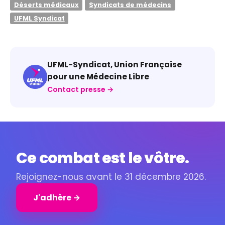
Déserts médicaux
Syndicats de médecins
UFML Syndicat
UFML-Syndicat, Union Française
pour une Médecine Libre
Contact presse →
Ce combat est le vôtre.
Rejoignez-nous avant le 31 décembre 2026.
J'adhère →