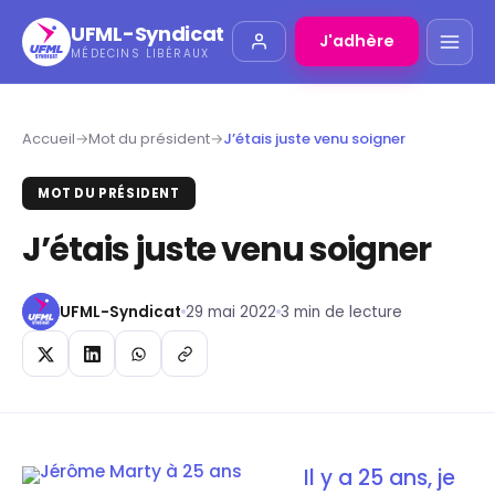
UFML-Syndicat
J'adhère
MÉDECINS LIBÉRAUX
Accueil
→
Mot du président
→
J’étais juste venu soigner
MOT DU PRÉSIDENT
J’étais juste venu soigner
UFML-Syndicat
29 mai 2022
3 min de lecture
Il y a 25 ans, je