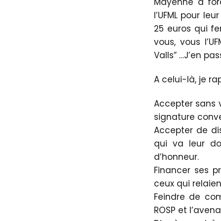
Mayenne à forc
l’UFML pour leur
25 euros qui fe
vous, vous l’U
Valls” …J’en pa
A celui-là, je r
Accepter sans v
signature conve
Accepter de di
qui va leur do
d’honneur.
Financer ses p
ceux qui relaien
Feindre de com
ROSP et l’avena