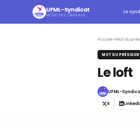
UFML-Syndicat
Le syn
MÉDECINS LIBÉRAUX
Accueil
→
Mot du prés
MOT DU PRÉSIDEN
Le loft
UFML-Syndica
X
LinkedI