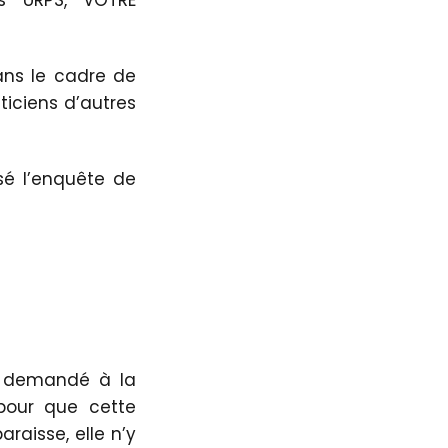
s URPS, VOTRE
ns le cadre de
ticiens d’autres
isé l’enquête de
t demandé à la
 pour que cette
raisse, elle n’y