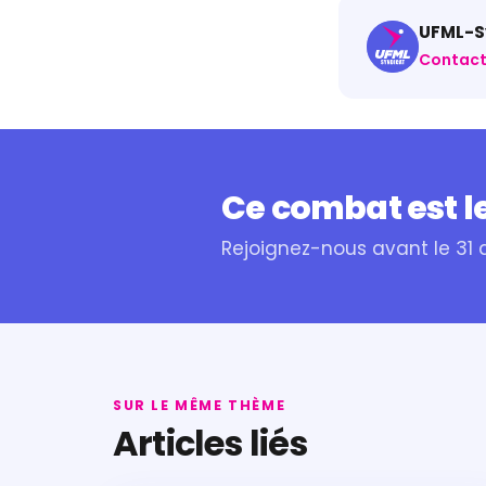
UFML-Sy
Contact
Ce combat est le
Rejoignez-nous avant le 31
SUR LE MÊME THÈME
Articles liés