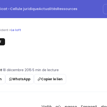
dicat
Cellule juridique
Actualités
Ressources
ident
→
Le loft
T
t
18 décembre 2015
5 min de lecture
n
WhatsApp
Copier le lien