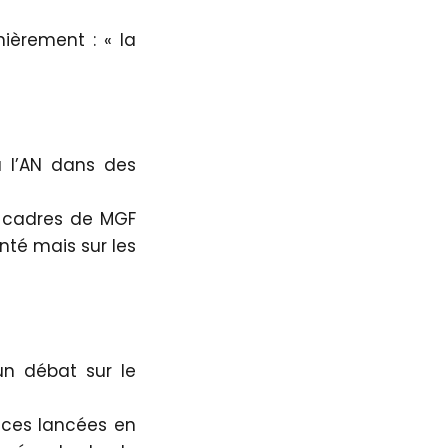
ièrement : « la
à l’AN dans des
x cadres de MGF
nté mais sur les
un débat sur le
nces lancées en