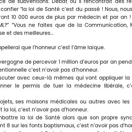
e de subventions. Débat où il rencontrait des r
 confier “la loi de Santé c’est du passé ! Nous, nou
ront 10 000 euros de plus par médecin et par an !
FML?” “Vous ne faites que de la Communication, M
sse et des meilleures…
appellerai que l’honneur c’est l’âme laïque.
ergogne de percevoir 1 million d’euros par an pen
ntionnelle c’est n’avoir pas d’honneur.
scuter avec ceux-là mêmes qui vont appliquer la lo
nner le permis de tuer la médecine libérale, c’
rojets, ses maisons médicales ou autres avec les
t la loi, c’est n’avoir pas d’honneur.
battre la loi de Santé alors que son propre synd
nt 8 sur les fonts baptismaux, c’est n’avoir pas d’ho