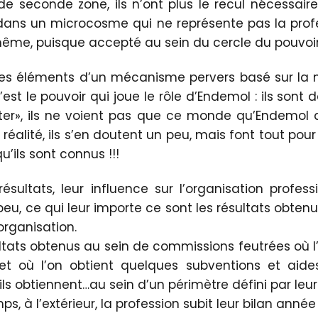
de seconde zone, ils n’ont plus le recul nécessaire 
 dans un microcosme qui ne représente pas la profe
-même, puisque accepté au sein du cercle du pouvoir
nt les éléments d’un mécanisme pervers basé sur l
est le pouvoir qui joue le rôle d’Endemol : ils sont da
ster», ils ne voient pas que ce monde qu’Endemol a
 réalité, ils s’en doutent un peu, mais font tout pour y
’ils sont connus !!!
 résultats, leur influence sur l’organisation profess
eu, ce qui leur importe ce sont les résultats obtenus
’organisation.
sultats obtenus au sein de commissions feutrées où l
t où l’on obtient quelques subventions et aides 
ils obtiennent…au sein d’un périmètre défini par leur
s, à l’extérieur, la profession subit leur bilan anné