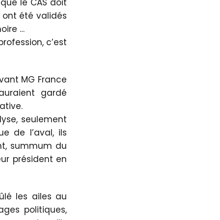
 que le CAS doit
 ont été validés
oire …
rofession, c’est
 devant MG France
’auraient gardé
ative.
alyse, seulement
e de l’aval, ils
llant, summum du
eur président en
lé les ailes au
ges politiques,