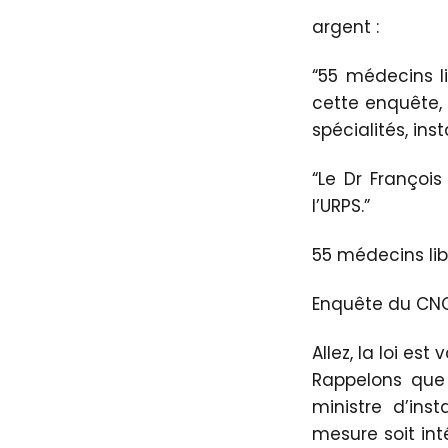
argent :
“55 médecins 
cette enquête, 
spécialités, ins
“Le Dr François
l’URPS.”
55 médecins libé
Enquête du CN
Allez, la loi es
Rappelons que
ministre d’ins
mesure soit int