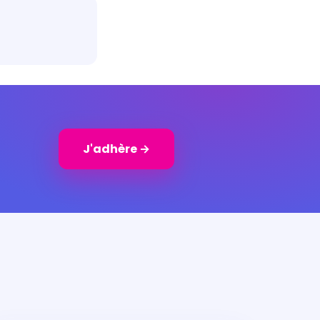
J'adhère →