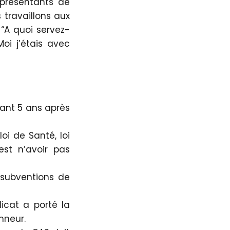
eprésentants de
s travaillons aux
 “A quoi servez-
oi j’étais avec
dant 5 ans après
i de Santé, loi
est n’avoir pas
 subventions de
icat a porté la
nneur.