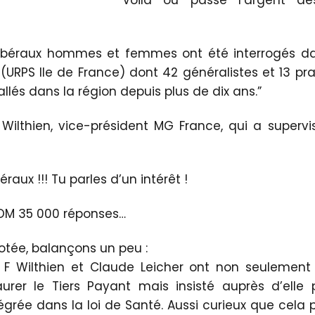
Voilà où passe l’argent de
libéraux hommes et femmes ont été interrogés da
(URPS Ile de France) dont 42 généralistes et 13 pra
tallés dans la région depuis plus de dix ans.”
 Wilthien, vice-président MG France, qui a superv
raux !!! Tu parles d’un intérêt !
OM 35 000 réponses…
t votée, balançons un peu :
 F Wilthien et Claude Leicher ont non seulemen
taurer le Tiers Payant mais insisté auprès d’elle
égrée dans la loi de Santé. Aussi curieux que cela pa