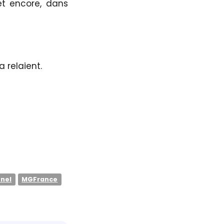
et encore, dans
 relaient.
nel
MGFrance