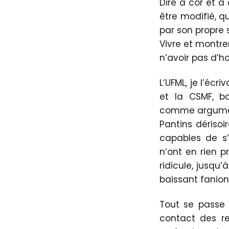
Dire à cor et à
être modifié, q
par son propre 
Vivre et montre
n’avoir pas d’h
L’UFML, je l’écr
et la CSMF, bo
comme argument
Pantins dérisoi
capables de s’a
n’ont en rien p
ridicule, jusqu
baissant fanio
Tout se passe 
contact des re