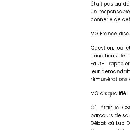
était pas au dé
Un responsable
connerie de cett
MG France disqu
Question, où é
conditions de c
Faut-il rappel
leur demandait 
rémunérations 
MG disqualifié.
Où était la CS
parcours de so
Débat où Luc D