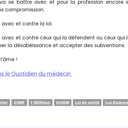
 va se battre avec et pour la profession encore 
ans compromission.
avec et contre la loi.
 avec et contre ceux qui la défendent ou ceux qui la
ner la désobéissance et accepter des subventions.
 l’âme !
ans le Quotidien du médecin
cher
CSMF
F Wilthien
leQDM
Loi de santé
Luc Duques