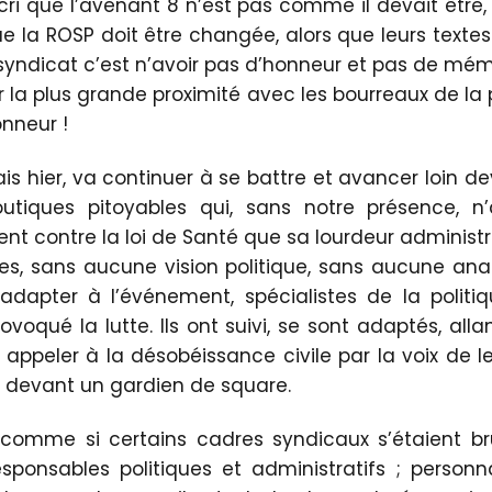
 cri que l’avenant 8 n’est pas comme il devait être,
ue la ROSP doit être changée, alors que leurs textes
syndicat c’est n’avoir pas d’honneur et pas de mém
r la plus grande proximité avec les bourreaux de la p
onneur !
ivais hier, va continuer à se battre et avancer loin
utiques pitoyables qui, sans notre présence, n
 contre la loi de Santé que sa lourdeur administr
res, sans aucune vision politique, sans aucune an
dapter à l’événement, spécialistes de la politiqu
rovoqué la lutte. Ils ont suivi, se sont adaptés, a
’à appeler à la désobéissance civile par la voix de l
n devant un gardien de square.
comme si certains cadres syndicaux s’étaient brû
sponsables politiques et administratifs ; personna