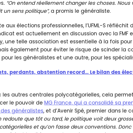
es
. “On entend réellement changer les choses. Nous
t un sens politique”,
a promis le généraliste.
te aux élections professionnelles, l’UFML-S réfléchit
yndicat est actuellement en discussion avec la FMF et
, une telle association est essentielle à la fois pou
ais également pour éviter le risque de scinder la 
our les généralistes et une autre, pour les spéciali
s, perdants, abstention record… Le bilan des éle
c les autres centrales polycatégorielles, cela permettr
cer le pouvoir de
MG France, qui a consolidé sa pre
 des généralistes
, et d’Avenir Spé, premier dans le 
 redoute que tôt ou tard, le politique voit deux gross
tégorielles et qu’on fasse deux conventions. Donc 