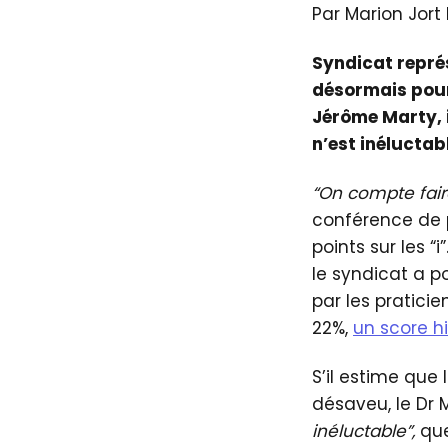
Par Marion Jort
Syndicat représ
désormais pour 
Jérôme Marty, i
n’est inéluctab
“On compte fair
conférence de p
points sur les “
le syndicat a p
par les praticie
22%,
un score h
S’il estime que
désaveu, le Dr
inéluctable”,
que