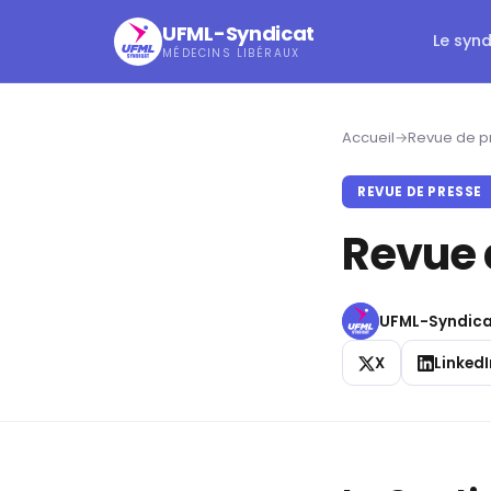
UFML-Syndicat
Le syn
MÉDECINS LIBÉRAUX
Accueil
→
Revue de p
REVUE DE PRESSE
Revue d
UFML-Syndica
X
LinkedI