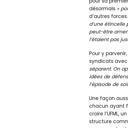
pour sa premièr
désormais
« po
d’autres forces
d’une étincelle 
peut-être amene
l’étaient pas ju
Pour y parvenir
syndicats avec
séparent
.
On app
idées de défense
l’épisode de soi
Une façon auss
chacun ayant fa
croire l’UFML, 
structure comm