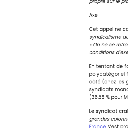
propre sur le pla
Axe
Cet appel ne co
syndicalisme au 
« On ne se retr
conditions d’exe
En tentant de fa
polycatégoriel
côté (chez les 
syndicats monoc
(36,58 % pour M
Le syndicat cra
grandes colonn
France
s’est p