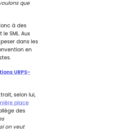
 voulons que
 donc à des
 le SML. Aux
r peser dans les
convention en
stes.
ctions URPS-
ait, selon lui,
mière place
collège des
es
si on veut