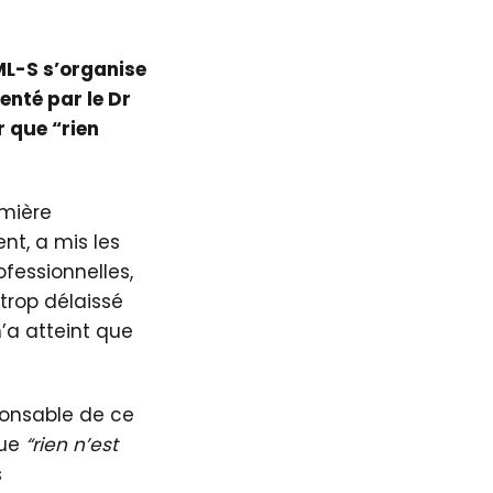
FML-S s’organise
enté par le Dr
r que “rien
emière
nt, a mis les
ofessionnelles,
trop délaissé
n’a atteint que
ponsable de ce
que
“rien n’est
s