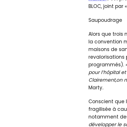
BLOC, joint par 
Saupoudrage
Alors que trois
la convention 
maisons de san
revalorisations 
programmés).
pour l’hôpital e
Clairement,on n
Marty
.
Conscient que l
fragilisée à cau
notamment des
développer le soi