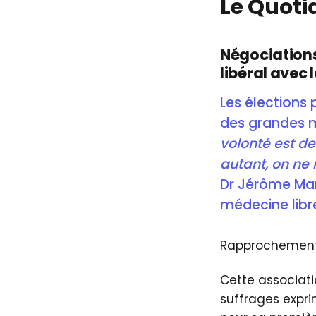
Le Quoti
Négociations
libéral avec 
Les élections 
des grandes m
volonté est de
autant, on ne
Dr Jérôme Mar
médecine libr
Rapprochemen
Cette associati
suffrages expri