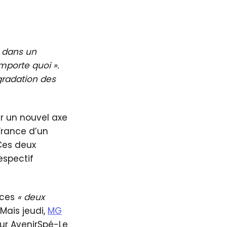
e dans un
importe quoi ».
gradation des
er un nouvel axe
rance d’un
 Ces deux
espectif
 ces
« deux
Mais jeudi,
MG
ur AvenirSpé-Le