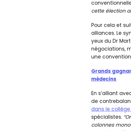
conventionnell
cette élection ai
Pour cela et sui
alliances. Le s
yeux du Dr Marty
négociations, m
une convention p
Grands gagnant
médecins
En s’alliant ave
de contrebalan
dans le collège
spécialistes.
“On
colonnes monoca