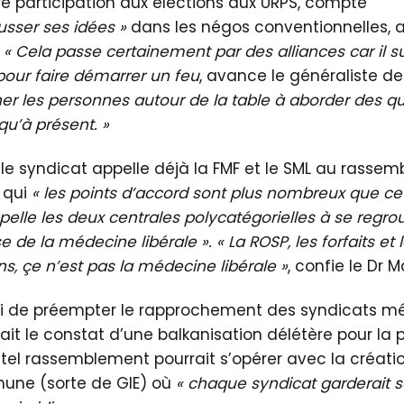
e participation aux élections aux URPS, compte
usser ses idées »
dans les négos conventionnelles, a
.
« Cela passe certainement par des alliances car il su
pour faire démarrer un feu
, avance le généraliste de
r les personnes autour de la table à aborder des qu
squ’à présent. »
, le syndicat appelle déjà la FMF et le SML au rasse
 qui
« les points d’accord sont plus nombreux que ce
elle les deux centrales polycatégorielles à se regrou
 de la médecine libérale ». « La ROSP, les forfaits et
ns, çe n’est pas la médecine libérale »
, confie le Dr M
i de préempter le rapprochement des syndicats mé
it le constat d’une balkanisation délétère pour la p
un tel rassemblement pourrait s’opérer avec la créati
une (sorte de GIE) où
« chaque syndicat garderait 