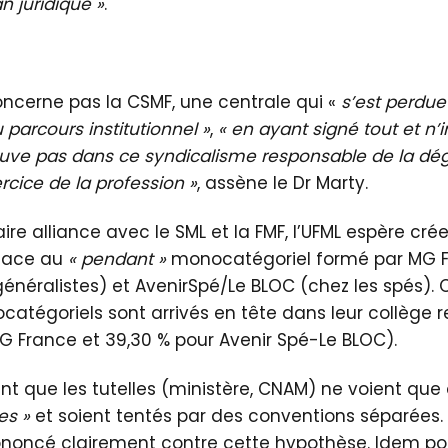
n juridique »
.
ncerne pas la CSMF, une centrale qui «
s’est perdu
parcours institutionnel »
,
« en ayant signé tout et n’
ouve pas dans ce syndicalisme responsable de la dé
rcice de la profession »
, assène le Dr Marty.
ire alliance avec le SML et la FMF, l’UFML espère cré
 face au
« pendant »
monocatégoriel formé par MG F
généralistes) et AvenirSpé/Le BLOC (chez les spés).
atégoriels sont arrivés en tête dans leur collège r
G France et 39,30 % pour Avenir Spé-Le BLOC).
int que les tutelles (ministère, CNAM) ne voient que
es »
et soient tentés par des conventions séparées. 
rononcé clairement contre cette hypothèse. Idem po