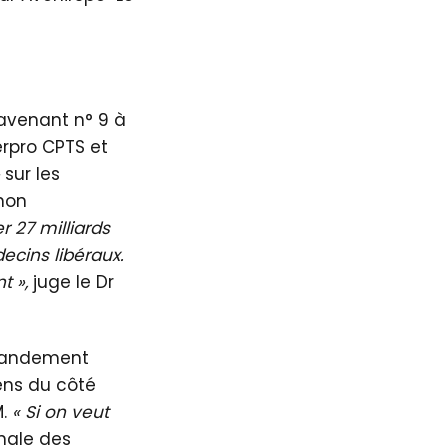
(avenant n° 9 à
rpro CPTS et
sur les
 non
 27 milliards
ecins libéraux.
t »,
juge le Dr
 grandement
iens du côté
M.
« Si on veut
onale des