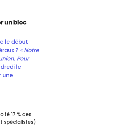
r un bloc
ce le début
éraux ?
« Notre
union. Pour
dredi le
r une
olté 17 % des
 spécialistes)