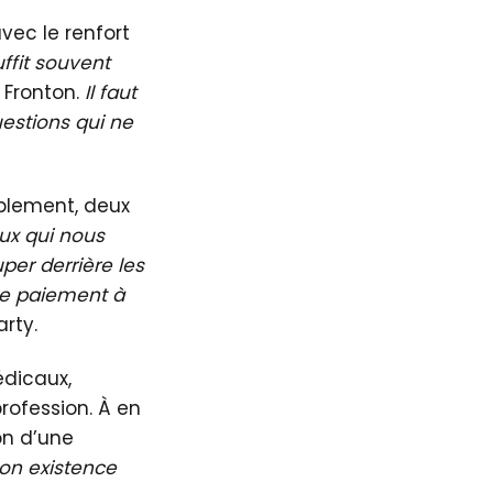
vec le renfort
ffit souvent
 Fronton.
Il faut
estions qui ne
mblement, deux
ux qui nous
per derrière les
 le paiement à
arty.
dicaux,
rofession. À en
on d’une
son existence