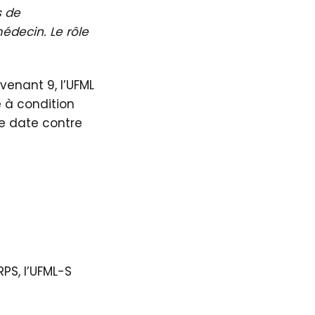
s de
édecin. Le rôle
avenant 9, l’UFML
 à condition
ue date contre
RPS, l’UFML-S