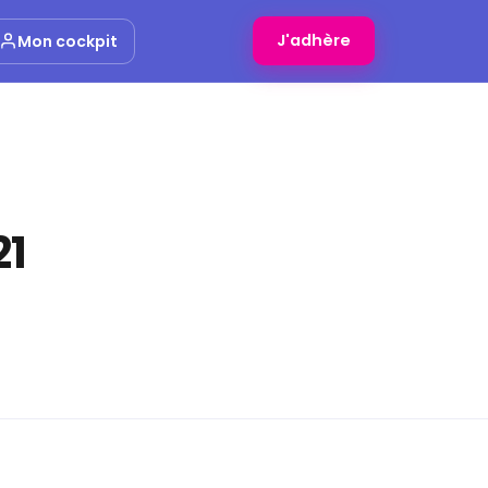
J'adhère
Mon cockpit
21