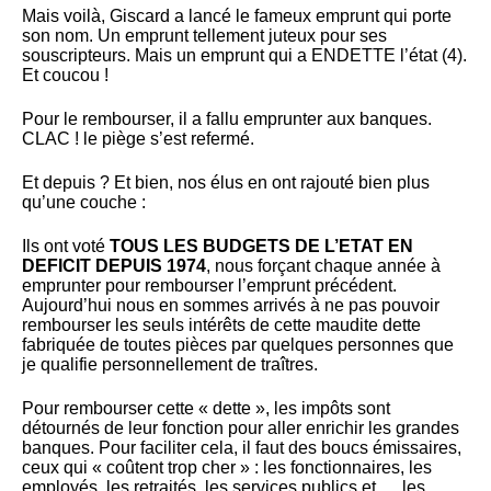
Mais voilà, Giscard a lancé le fameux emprunt qui porte
son nom. Un emprunt tellement juteux pour ses
souscripteurs. Mais un emprunt qui a ENDETTE l’état (4).
Et coucou !
Pour le rembourser, il a fallu emprunter aux banques.
CLAC ! le piège s’est refermé.
Et depuis ? Et bien, nos élus en ont rajouté bien plus
qu’une couche :
Ils ont voté
TOUS LES BUDGETS DE L’ETAT EN
DEFICIT DEPUIS 1974
, nous forçant chaque année à
emprunter pour rembourser l’emprunt précédent.
Aujourd’hui nous en sommes arrivés à ne pas pouvoir
rembourser les seuls intérêts de cette maudite dette
fabriquée de toutes pièces par quelques personnes que
je qualifie personnellement de traîtres.
Pour rembourser cette « dette », les impôts sont
détournés de leur fonction pour aller enrichir les grandes
banques. Pour faciliter cela, il faut des boucs émissaires,
ceux qui « coûtent trop cher » : les fonctionnaires, les
employés, les retraités, les services publics et … les