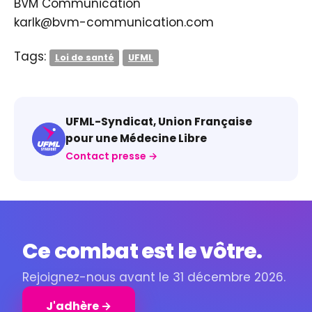
BVM Communication
karlk@bvm-communication.com
Tags:
Loi de santé
UFML
UFML-Syndicat, Union Française
pour une Médecine Libre
Contact presse →
Ce combat est le vôtre.
Rejoignez-nous avant le 31 décembre 2026.
J'adhère →