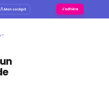
J'adhère
Mon cockpit
 !”
 un
de