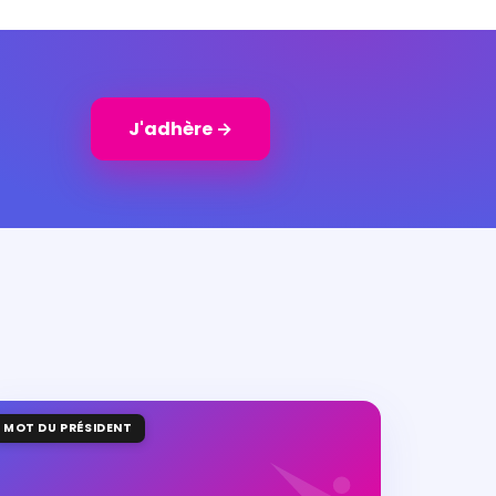
J'adhère →
MOT DU PRÉSIDENT