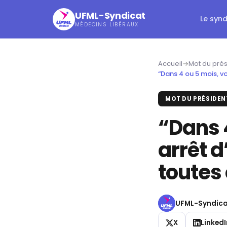
UFML-Syndicat
Le syn
MÉDECINS LIBÉRAUX
Accueil
→
Mot du prés
“Dans 4 ou 5 mois, vo
MOT DU PRÉSIDEN
“Dans 
arrêt d
toutes 
UFML-Syndica
X
LinkedI