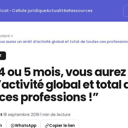
dicat
Cellule juridique
Actualités
Ressources
ident
→
us aurez un arrêt d’activité global et total de toutes ces professions
T
4 ou 5 mois, vous aurez
’activité global et total 
ces professions !”
t
18 septembre 2019
1 min de lecture
n
WhatsApp
Copier le lien